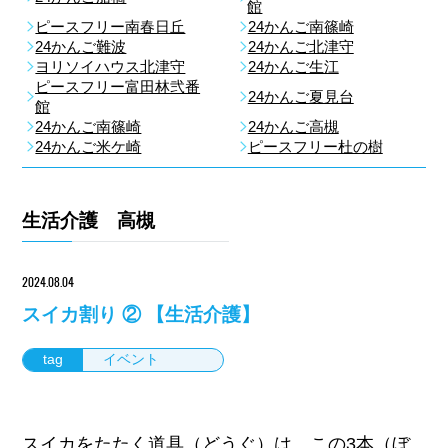
館
ピースフリー南春日丘
24かんご南篠崎
24かんご難波
24かんご北津守
ヨリソイハウス北津守
24かんご生江
ピースフリー富田林弐番
24かんご夏見台
館
24かんご南篠崎
24かんご高槻
24かんご米ケ崎
ピースフリー杜の樹
生活介護 高槻
2024.08.04
スイカ割り ② 【生活介護】
tag
イベント
スイカをたたく道具（どうぐ）は、この3本（ぼ