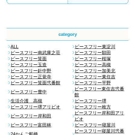
category
ALL
ピースフリー東淀川
ピースフリー南武庫之荘
ピースフリー額田
ピースフリー箕面
ピースフリー桜塚
ピースフリー玉造
ピースフリー高槻
ピースフリー針中野
ピースフリー加美北
ピースフリー正覚寺
ピースフリー東住吉
ピースフリー箕面弐番館
ピースフリー平野
ピースフリー東住吉弐番
ピースフリー豊中
館
生活介護 高槻
ピースフリー堺
ピースフリー堺アリビオ
ピースフリー枚方
ピースフリー岸和田アリ
ピースフリー岸和田
ビオ
ピースフリー富田林
ピースフリー寝屋川
ピースフリー寝屋川弐番
24かんご船橋