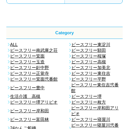
Category
ALL
ピースフリー東淀川
ピースフリー南武庫之荘
ピースフリー額田
ピースフリー箕面
ピースフリー桜塚
ピースフリー玉造
ピースフリー高槻
ピースフリー針中野
ピースフリー加美北
ピースフリー正覚寺
ピースフリー東住吉
ピースフリー箕面弐番館
ピースフリー平野
ピースフリー東住吉弐番
ピースフリー豊中
館
生活介護 高槻
ピースフリー堺
ピースフリー堺アリビオ
ピースフリー枚方
ピースフリー岸和田アリ
ピースフリー岸和田
ビオ
ピースフリー富田林
ピースフリー寝屋川
ピースフリー寝屋川弐番
24かんご船橋