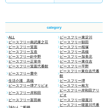
category
ALL
ピースフリー東淀川
ピースフリー南武庫之荘
ピースフリー額田
ピースフリー箕面
ピースフリー桜塚
ピースフリー玉造
ピースフリー高槻
ピースフリー針中野
ピースフリー加美北
ピースフリー正覚寺
ピースフリー東住吉
ピースフリー箕面弐番館
ピースフリー平野
ピースフリー東住吉弐番
ピースフリー豊中
館
生活介護 高槻
ピースフリー堺
ピースフリー堺アリビオ
ピースフリー枚方
ピースフリー岸和田アリ
ピースフリー岸和田
ビオ
ピースフリー富田林
ピースフリー寝屋川
ピースフリー寝屋川弐番
24かんご船橋