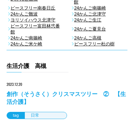
館
ピースフリー南春日丘
24かんご南篠崎
24かんご難波
24かんご北津守
ヨリソイハウス北津守
24かんご生江
ピースフリー富田林弐番
24かんご夏見台
館
24かんご南篠崎
24かんご高槻
24かんご米ケ崎
ピースフリー杜の樹
生活介護 高槻
2023.12.20
創作（そうさく）クリスマスツリー ② 【生
活介護】
tag
日常