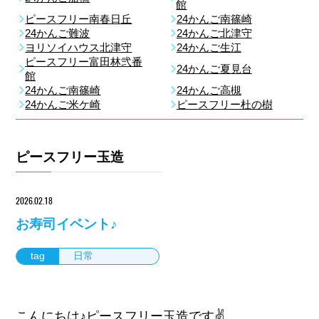
館
ピースフリー南春日丘
24かんご南篠崎
24かんご難波
24かんご北津守
ヨリソイハウス北津守
24かんご生江
ピースフリー富田林弐番
24かんご夏見台
館
24かんご南篠崎
24かんご高槻
24かんご米ケ崎
ピースフリー杜の樹
ピースフリー玉造
2026.02.18
お寿司イベント♪
tag
日常
こんにちは♪ピースフリー玉造です✌️