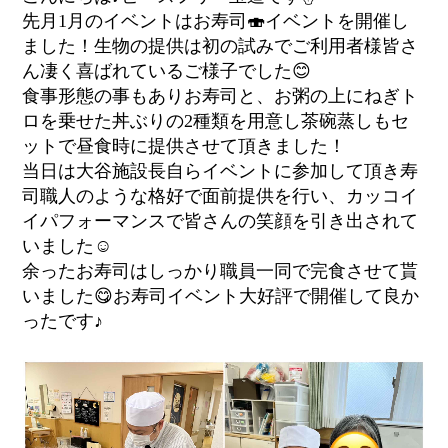
先月1月のイベントはお寿司🍣イベントを開催し
ました！生物の提供は初の試みでご利用者様皆さ
ん凄く喜ばれているご様子でした😊
食事形態の事もありお寿司と、お粥の上にねぎト
ロを乗せた丼ぶりの2種類を用意し茶碗蒸しもセ
ットで昼食時に提供させて頂きました！
当日は大谷施設長自らイベントに参加して頂き寿
司職人のような格好で面前提供を行い、カッコイ
イパフォーマンスで皆さんの笑顔を引き出されて
いました☺️
余ったお寿司はしっかり職員一同で完食させて貰
いました😋お寿司イベント大好評で開催して良か
ったです♪