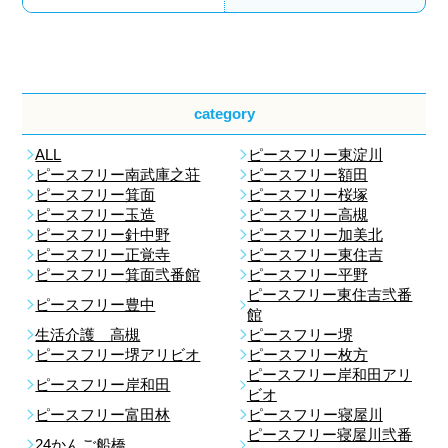
category
ALL
ピースフリー東淀川
ピースフリー南武庫之荘
ピースフリー額田
ピースフリー箕面
ピースフリー桜塚
ピースフリー玉造
ピースフリー高槻
ピースフリー針中野
ピースフリー加美北
ピースフリー正覚寺
ピースフリー東住吉
ピースフリー箕面弐番館
ピースフリー平野
ピースフリー東住吉弐番
ピースフリー豊中
館
生活介護 高槻
ピースフリー堺
ピースフリー堺アリビオ
ピースフリー枚方
ピースフリー岸和田アリ
ピースフリー岸和田
ビオ
ピースフリー富田林
ピースフリー寝屋川
ピースフリー寝屋川弐番
24かんご船橋