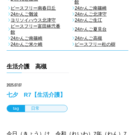
館
ピースフリー南春日丘
24かんご南篠崎
24かんご難波
24かんご北津守
ヨリソイハウス北津守
24かんご生江
ピースフリー富田林弐番
24かんご夏見台
館
24かんご南篠崎
24かんご高槻
24かんご米ケ崎
ピースフリー杜の樹
生活介護 高槻
2025.07.07
七夕 R7【生活介護】
tag
日常
今日（きょう）は、令和（れいわ）7年（ねん）7