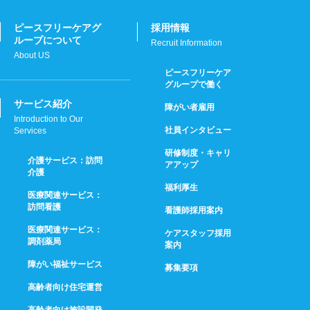
ピースフリーケアグ
採用情報
ループについて
Recruit Information
About US
ピースフリーケア
グループで働く
サービス紹介
障がい者雇用
Introduction to Our
社員インタビュー
Services
研修制度・キャリ
介護サービス：訪問
アアップ
介護
福利厚生
医療関連サービス：
訪問看護
看護師採用案内
医療関連サービス：
ケアスタッフ採用
調剤薬局
案内
障がい福祉サービス
募集要項
高齢者向け住宅運営
高齢者向け施設開発