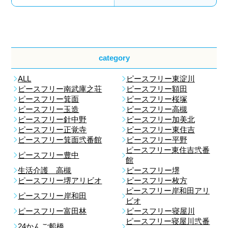
category
ALL
ピースフリー東淀川
ピースフリー南武庫之荘
ピースフリー額田
ピースフリー箕面
ピースフリー桜塚
ピースフリー玉造
ピースフリー高槻
ピースフリー針中野
ピースフリー加美北
ピースフリー正覚寺
ピースフリー東住吉
ピースフリー箕面弐番館
ピースフリー平野
ピースフリー東住吉弐番
ピースフリー豊中
館
生活介護 高槻
ピースフリー堺
ピースフリー堺アリビオ
ピースフリー枚方
ピースフリー岸和田アリ
ピースフリー岸和田
ビオ
ピースフリー富田林
ピースフリー寝屋川
ピースフリー寝屋川弐番
24かんご船橋