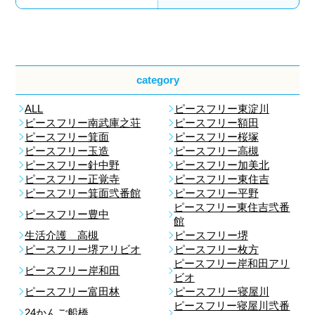
category
ALL
ピースフリー東淀川
ピースフリー南武庫之荘
ピースフリー額田
ピースフリー箕面
ピースフリー桜塚
ピースフリー玉造
ピースフリー高槻
ピースフリー針中野
ピースフリー加美北
ピースフリー正覚寺
ピースフリー東住吉
ピースフリー箕面弐番館
ピースフリー平野
ピースフリー東住吉弐番
ピースフリー豊中
館
生活介護 高槻
ピースフリー堺
ピースフリー堺アリビオ
ピースフリー枚方
ピースフリー岸和田アリ
ピースフリー岸和田
ビオ
ピースフリー富田林
ピースフリー寝屋川
ピースフリー寝屋川弐番
24かんご船橋