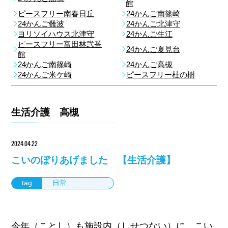
館
ピースフリー南春日丘
24かんご南篠崎
24かんご難波
24かんご北津守
ヨリソイハウス北津守
24かんご生江
ピースフリー富田林弐番
24かんご夏見台
館
24かんご南篠崎
24かんご高槻
24かんご米ケ崎
ピースフリー杜の樹
生活介護 高槻
2024.04.22
こいのぼりあげました 【生活介護】
tag
日常
今年（ことし）も施設内（しせつない）に、こい