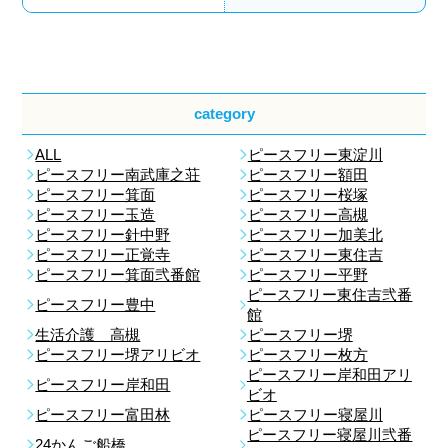
category
ALL
ピースフリー東淀川
ピースフリー南武庫之荘
ピースフリー額田
ピースフリー箕面
ピースフリー桜塚
ピースフリー玉造
ピースフリー高槻
ピースフリー針中野
ピースフリー加美北
ピースフリー正覚寺
ピースフリー東住吉
ピースフリー箕面弐番館
ピースフリー平野
ピースフリー東住吉弐番
ピースフリー豊中
館
生活介護 高槻
ピースフリー堺
ピースフリー堺アリビオ
ピースフリー枚方
ピースフリー岸和田アリ
ピースフリー岸和田
ビオ
ピースフリー富田林
ピースフリー寝屋川
ピースフリー寝屋川弐番
24かんご船橋