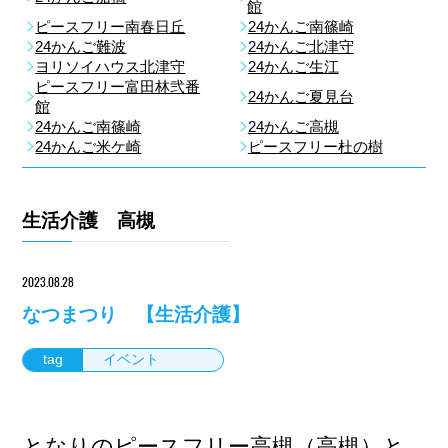
館
ピースフリー南春日丘
24かんご南篠崎
24かんご難波
24かんご北津守
ヨリソイハウス北津守
24かんご生江
ピースフリー富田林弐番
24かんご夏見台
館
24かんご南篠崎
24かんご高槻
24かんご米ケ崎
ピースフリー杜の樹
生活介護 高槻
2023.08.28
なつまつり 【生活介護】
tag
イベント
となりのピースフリー高槻（高槻）と